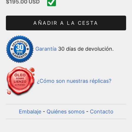
Precio de oferta
$195.00 USD
AÑADIR A LA CESTA
Garantía
30 días de devolución.
¿Cómo son nuestras réplicas?
Embalaje
-
Quiénes somos
-
Contacto