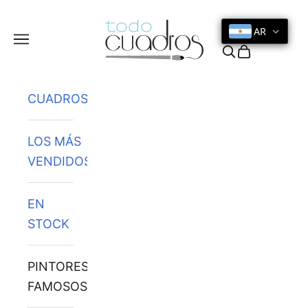
Ir al contenido
AR
Menú
Buscar
Cesta
CUADROS
LOS MÁS
VENDIDOS
EN
STOCK
PINTORES
FAMOSOS