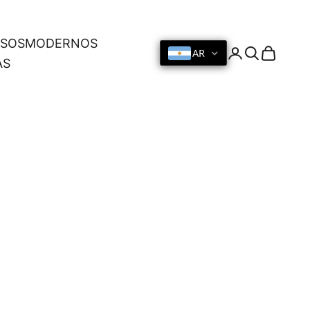
OSOS
MODERNOS
AR
Iniciar sesión
Buscar
Cesta
AS