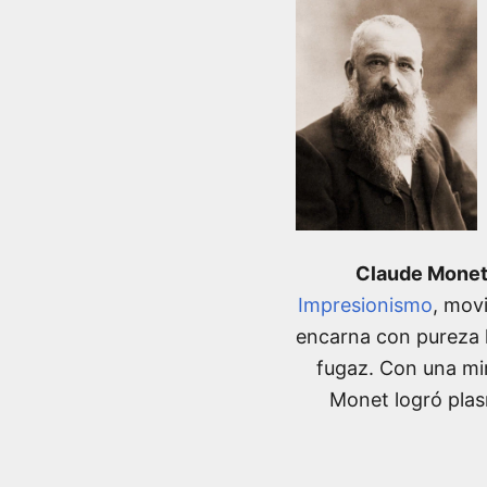
Claude Mone
Impresionismo
, mov
encarna con pureza la
fugaz. Con una mi
Monet logró plasm