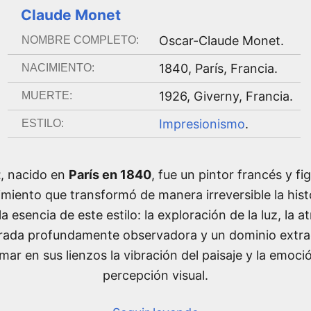
Claude Monet
Oscar-Claude Monet
.
NOMBRE COMPLETO:
1840
,
París, Francia
.
NACIMIENTO:
1926
,
Giverny, Francia
.
MUERTE:
Impresionismo
.
ESTILO:
t
, nacido en
París en 1840
, fue un pintor francés y fi
imiento que transformó de manera irreversible la histo
 esencia de este estilo: la exploración de la luz, la a
rada profundamente observadora y un dominio extraor
ar en sus lienzos la vibración del paisaje y la emoci
percepción visual.