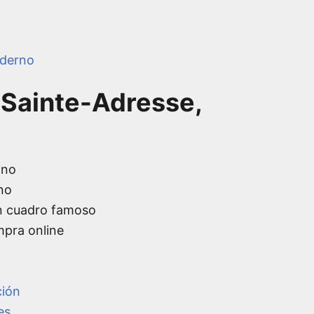
derno
 Sainte-Adresse,
ino
no
n cuadro famoso
mpra online
ción
es