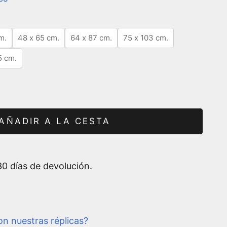
m.
48 x 65 cm.
64 x 87 cm.
75 x 103 cm.
5 cm.
AÑADIR A LA CESTA
0 días de devolución.
n nuestras réplicas?