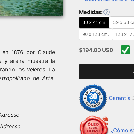
Medidas:
30 x 41 cm.
39 x 53 c
90 x 123 cm.
128 x 17
Precio de oferta
$194.00 USD
o en 1876 por Claude
a y arena muestra la
rando los veleros. La
tropolitano de Arte
,
Garantía
3
Adresse
-Adresse
¿Cómo so