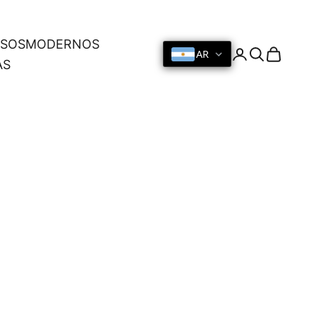
OSOS
MODERNOS
AR
Iniciar sesión
Buscar
Cesta
AS