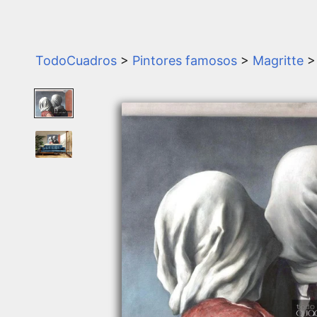
TodoCuadros
>
Pintores famosos
>
Magritte
>