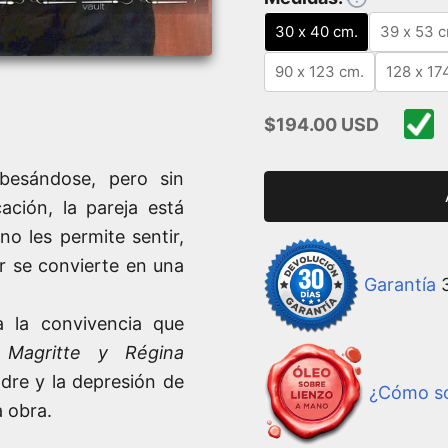
30 x 40 cm.
39 x 53 c
90 x 123 cm.
128 x 17
Precio de oferta
$194.00 USD
besándose, pero sin
ación, la pareja está
o les permite sentir,
ar se convierte en una
Garantía
3
a la convivencia que
 Magritte y Régina
dre y la depresión de
¿Cómo so
a obra.