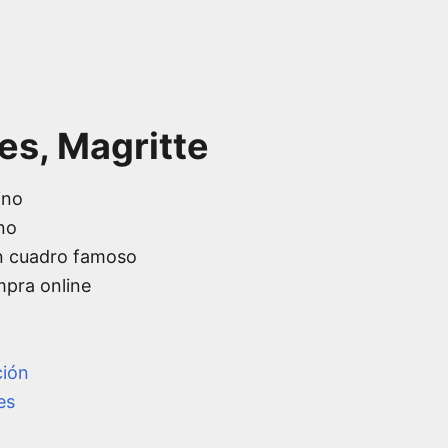
es, Magritte
ino
no
n cuadro famoso
mpra online
ción
es