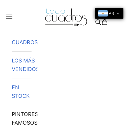
Ir al contenido
AR
Menú
Buscar
Cesta
CUADROS
LOS MÁS
VENDIDOS
EN
STOCK
PINTORES
FAMOSOS