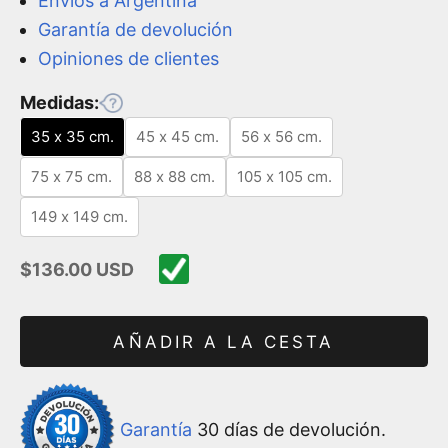
Envíos a Argentina
Garantía de devolución
Opiniones de clientes
Medidas:
35 x 35 cm.
45 x 45 cm.
56 x 56 cm.
75 x 75 cm.
88 x 88 cm.
105 x 105 cm.
149 x 149 cm.
Precio de oferta
$136.00 USD
AÑADIR A LA CESTA
Garantía
30 días de devolución.