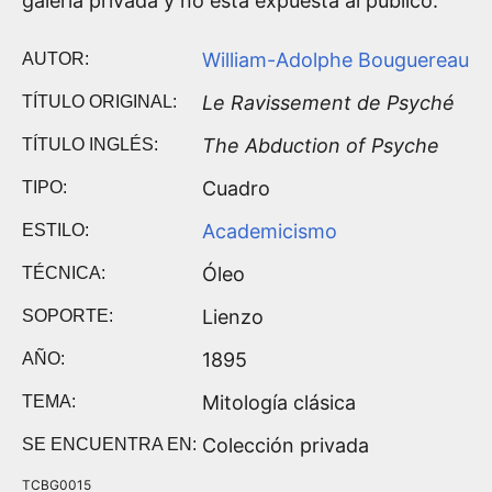
galería privada y no está expuesta al público.
William-Adolphe Bouguereau
AUTOR:
Le Ravissement de Psyché
TÍTULO ORIGINAL:
The Abduction of Psyche
TÍTULO INGLÉS:
Cuadro
TIPO:
Academicismo
ESTILO:
Óleo
TÉCNICA:
Lienzo
SOPORTE:
1895
AÑO:
Mitología clásica
TEMA:
Colección privada
SE ENCUENTRA EN:
TCBG0015