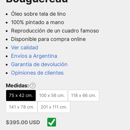
Óleo sobre tela de lino
100% pintado a mano
Reproducción de un cuadro famoso
Disponible para compra online
Ver calidad
Envíos a Argentina
Garantía de devolución
Opiniones de clientes
Medidas:
75 x 42 cm.
100 x 56 cm.
118 x 66 cm.
141 x 78 cm.
201 x 111 cm.
Precio de oferta
$395.00 USD