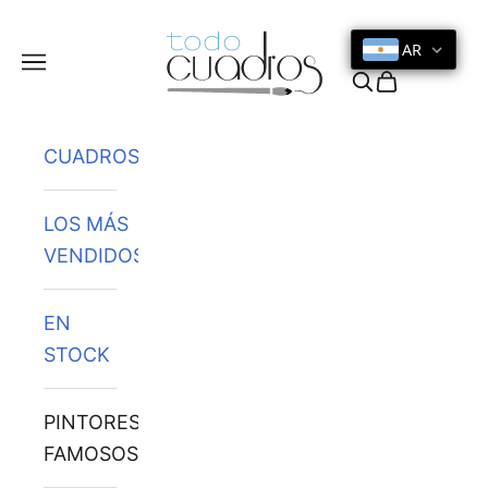
Ir al contenido
AR
Menú
Buscar
Cesta
CUADROS
LOS MÁS
VENDIDOS
EN
STOCK
PINTORES
FAMOSOS