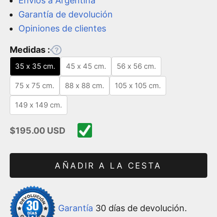
Envíos a Argentina
Garantía de devolución
Opiniones de clientes
Medidas :
35 x 35 cm.
45 x 45 cm.
56 x 56 cm.
75 x 75 cm.
88 x 88 cm.
105 x 105 cm.
149 x 149 cm.
Precio de oferta
$195.00 USD
AÑADIR A LA CESTA
Garantía
30 días de devolución.