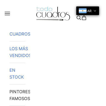
Ir al contenido
AR
Menú
Buscar
Cesta
CUADROS
LOS MÁS
VENDIDOS
EN
STOCK
PINTORES
FAMOSOS